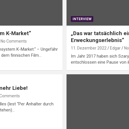
INTERVIEW
em K-Market“
„Das war tatsächlich ei
Erweckungserlebnis“
No Comments
11. Dezember 2022
Edgar
No
rnsystem K-Market.“ – Ungefähr
s dem finnischen Film…
Im Jahr 2017 haben sich Szar
entschlossen eine Pause von 
mehr Liebe!
 Comments
lles (lest “Per Anhalter durch
stehen)…