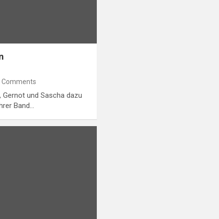
n
 Comments
y, Gernot und Sascha dazu
ihrer Band…