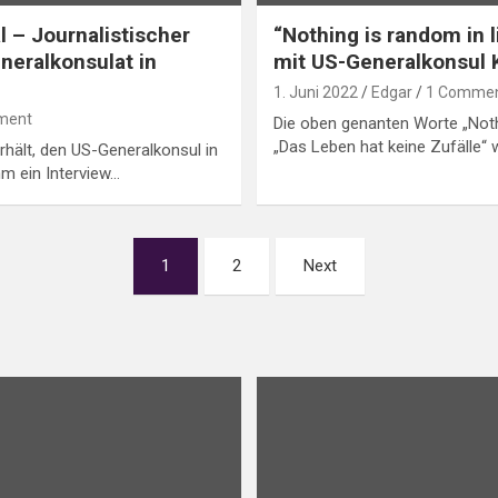
l – Journalistischer
“Nothing is random in l
neralkonsulat in
mit US-Generalkonsul 
1. Juni 2022
Edgar
1 Comme
ment
Die oben genanten Worte „Nothi
„Das Leben hat keine Zufälle“
rhält, den US-Generalkonsul in
hm ein Interview…
1
2
Next