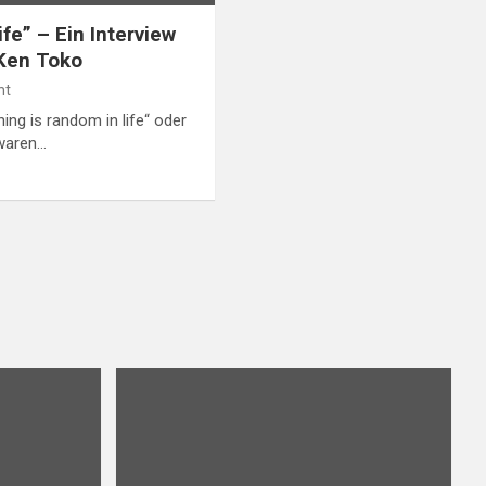
ife” – Ein Interview
Ken Toko
nt
ng is random in life“ oder
 waren…